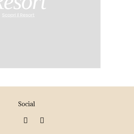
esort
Scopri il Resort
Social