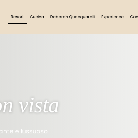
Resort
Cucina
Deborah Quacquarelli
Experience
Ca
n vista
ante e lussuoso