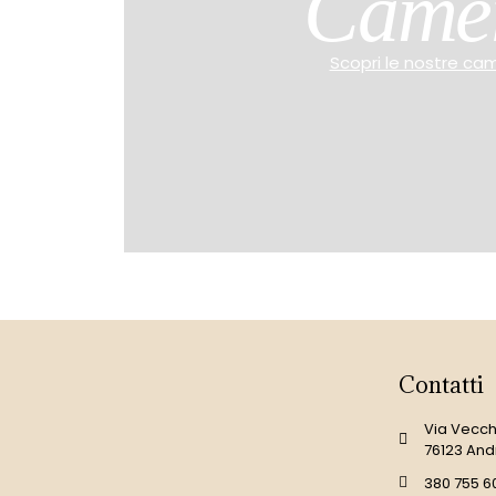
Came
Scopri le nostre ca
Contatti
Via Vecchi
76123 And
380 755 6