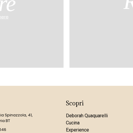
R
re
mere
Scopri
a Spinazzola, 41,
Deborah Quaquarelli
ria BT
Cucina
046
Experience