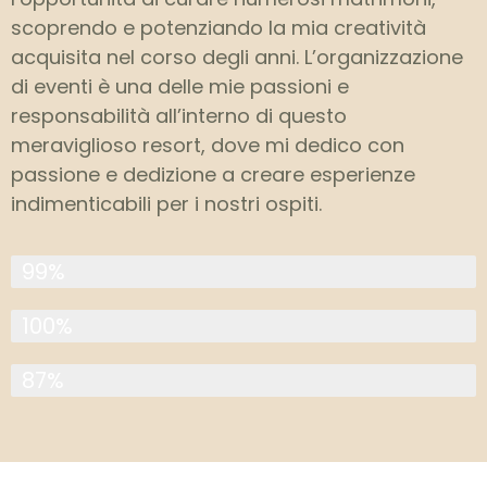
scoprendo e potenziando la mia creatività
acquisita nel corso degli anni. L’organizzazione
di eventi è una delle mie passioni e
responsabilità all’interno di questo
meraviglioso resort, dove mi dedico con
passione e dedizione a creare esperienze
indimenticabili per i nostri ospiti.
CREATIVITÀ
99%
IDEE
100%
FOOD CREATION
87%